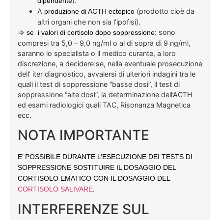
).
dipendente
A
(prodotto cioè da
produzione di ACTH ectopico
altri organi che non sia l’ipofisi).
=>
: sono
se i valori di cortisolo dopo soppressione
compresi tra 5,0 – 9,0 ng/ml o al di sopra di 9 ng/ml,
saranno lo specialista o il medico curante, a loro
discrezione, a decidere se, nella eventuale prosecuzione
dell’ iter diagnostico, avvalersi di ulteriori indagini tra le
quali il test di soppressione “basse dosi”, il test di
soppressione “alte dosi”, la determinazione dell’ACTH
ed esami radiologici quali TAC, Risonanza Magnetica
ecc.
NOTA IMPORTANTE
E’ POSSIBILE DURANTE L’ESECUZIONE DEI TESTS DI
SOPPRESSIONE SOSTITUIRE IL DOSAGGIO DEL
CORTISOLO EMATICO CON IL DOSAGGIO DEL
.
CORTISOLO SALIVARE
INTERFERENZE SUL