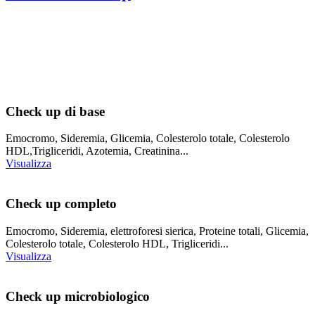
Pacchetti personalizzati in base alle singole esigenze. Ciascun
pacchetto comprende esami del sangue e delle urine di tipo base e
una serie di esami più specifici per la prevenzione, il controllo e la
diagnosi delle patologie.
Check up di base
Emocromo, Sideremia, Glicemia, Colesterolo totale, Colesterolo
HDL,Trigliceridi, Azotemia, Creatinina...
Visualizza
Check up completo
Emocromo, Sideremia, elettroforesi sierica, Proteine totali, Glicemia,
Colesterolo totale, Colesterolo HDL, Trigliceridi...
Visualizza
Check up microbiologico