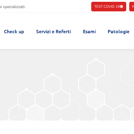
 specializzati.
TEST COVID 19
Check up
Servizi e Referti
Esami
Patologie