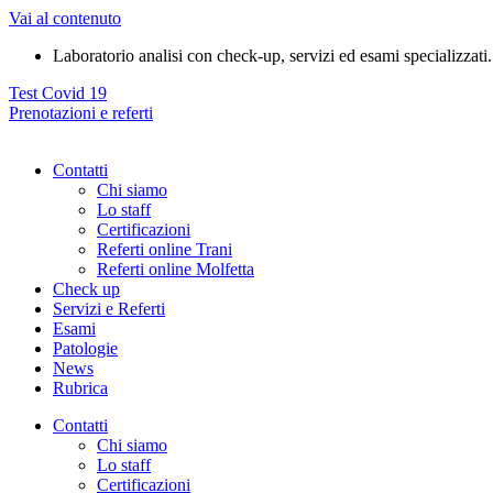
Vai al contenuto
Laboratorio analisi con check-up, servizi ed esami specializzati.
Test Covid 19
Prenotazioni e referti
Contatti
Chi siamo
Lo staff
Certificazioni
Referti online Trani
Referti online Molfetta
Check up
Servizi e Referti
Esami
Patologie
News
Rubrica
Contatti
Chi siamo
Lo staff
Certificazioni