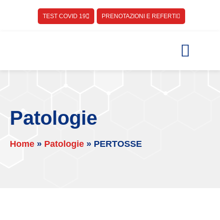
TEST COVID 19
PRENOTAZIONI E REFERTI
Servizi e Referti
Patologie
Home
»
Patologie
»
PERTOSSE