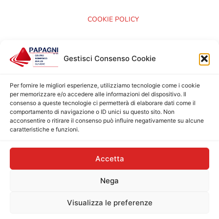
COOKIE POLICY
CARTA DEI SERVIZI
Gestisci Consenso Cookie
CERTIFICAZIONI ISO 9001:2015
Per fornire le migliori esperienze, utilizziamo tecnologie come i cookie
per memorizzare e/o accedere alle informazioni del dispositivo. Il
consenso a queste tecnologie ci permetterà di elaborare dati come il
comportamento di navigazione o ID unici su questo sito. Non
acconsentire o ritirare il consenso può influire negativamente su alcune
caratteristiche e funzioni.
Accetta
Nega
Copyright © 2025
Centro BioMedico di Analisi
Visualizza le preferenze
Cliniche di Papagni Marco & C. S.R.L. P.IVA