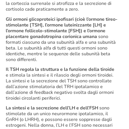
la corteccia surrenale si atrofizza e la secrezione di
cortisolo cade praticamente a zero.
Gli ormoni glicoproteici ipofisari (cioè l’ormone tireo-
stimolante [TSH], l’ormone luteinizzante [LH] e
l’ormone follicolo-stimolante [FSH]) e l’ormone
placentare gonadotropina corionica umana
sono
formati ciascuno da una subunità alfa e una subunità
beta. Le subunità alfa di tutti questi ormoni sono
identiche, mentre le sequenze delle subunità beta
sono differenti.
Il TSH regola la struttura e la funzione della tiroide
e stimola la sintesi e il rilascio degli ormoni tiroidei.
La sintesi e la secrezione del TSH sono controllate
dall’azione stimolatoria del TRH ipotalamico e
dall’azione di feedback negativo svolta dagli ormoni
tiroidei circolanti periferici.
La sintesi e la secrezione dell’LH e dell’FSH
sono
stimolate da un unico neurormone ipotalamico, il
GnRH (o LHRH), e possono essere soppresse dagli
estrogeni. Nella donna, l’LH e l’FSH sono necessari