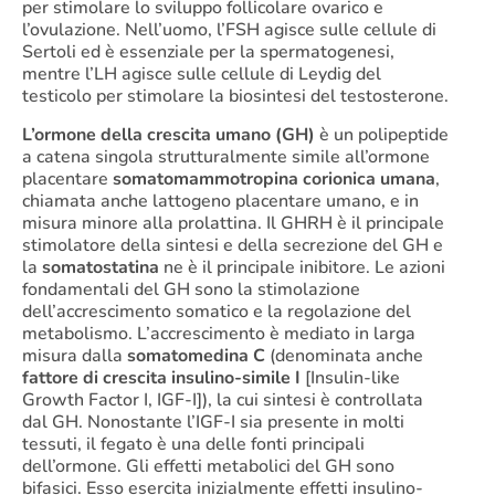
per stimolare lo sviluppo follicolare ovarico e
l’ovulazione. Nell’uomo, l’FSH agisce sulle cellule di
Sertoli ed è essenziale per la spermatogenesi,
mentre l’LH agisce sulle cellule di Leydig del
testicolo per stimolare la biosintesi del testosterone.
L’ormone della crescita umano (GH)
è un polipeptide
a catena singola strutturalmente simile all’ormone
placentare
somatomammotropina corionica umana
,
chiamata anche lattogeno placentare umano, e in
misura minore alla prolattina. Il GHRH è il principale
stimolatore della sintesi e della secrezione del GH e
la
somatostatina
ne è il principale inibitore. Le azioni
fondamentali del GH sono la stimolazione
dell’accrescimento somatico e la regolazione del
metabolismo. L’accrescimento è mediato in larga
misura dalla
somatomedina C
(denominata anche
fattore di crescita insulino-simile I
[Insulin-like
Growth Factor I, IGF-I]), la cui sintesi è controllata
dal GH. Nonostante l’IGF-I sia presente in molti
tessuti, il fegato è una delle fonti principali
dell’ormone. Gli effetti metabolici del GH sono
bifasici. Esso esercita inizialmente effetti insulino-