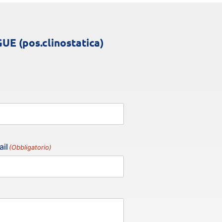
E (pos.clinostatica)
il
(Obbligatorio)