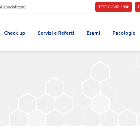
 specializzati.
TEST COVID 19
Check up
Servizi e Referti
Esami
Patologie