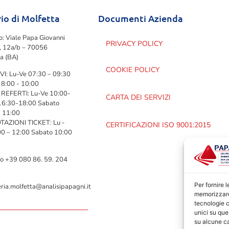
io di Molfetta
Documenti Azienda
zo: Viale Papa Giovanni
PRIVACY POLICY
I, 12a/b – 70056
a (BA)
COOKIE POLICY
VI: Lu-Ve 07:30 – 09:30
 8:00 - 10:00
 REFERTI: Lu-Ve 10:00-
CARTA DEI SERVIZI
16:30-18:00 Sabato
- 11:00
AZIONI TICKET: Lu -
CERTIFICAZIONI ISO 9001:2015
00 – 12:00 Sabato 10:00
0
no +39 080 86. 59. 204
Per fornire 
ria.molfetta@analisipapagni.it
memorizzare 
tecnologie c
unici su que
su alcune ca