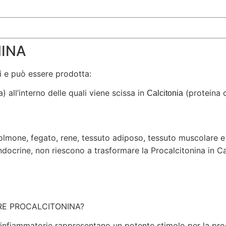
NINA
i e può essere prodotta:
 all’interno delle quali viene scissa in
(proteina d
Calcitonia
lmone, fegato, rene, tessuto adiposo, tessuto muscolare 
endocrine, non riescono a trasformare la Procalcitonina in C
RE PROCALCITONINA?
roinfiammatorie rappresentano un potente stimolo per la pr