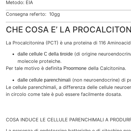
Metodo: EIA
Consegna referto: 10gg
CHE COSA E’ LA PROCALCITO
La Procalcitonina (PCT) è una proteina di 116 Aminoacid
(di origine neuroendocrina)
dalle cellule C della tiroide
molecole proteiche.
Per tale motivo è definita
della Calcitonina.
Proormone
(non neuroendocrine) di po
dalle cellule parenchimali
Le cellule parenchimali, a differenza delle cellule neuro
in circolo come tale è può essere facilmente dosata.
COSA INDUCE LE CELLULE PARENCHIMALI A PRODUR
La presenza di endotossine batteriche e di citochine p