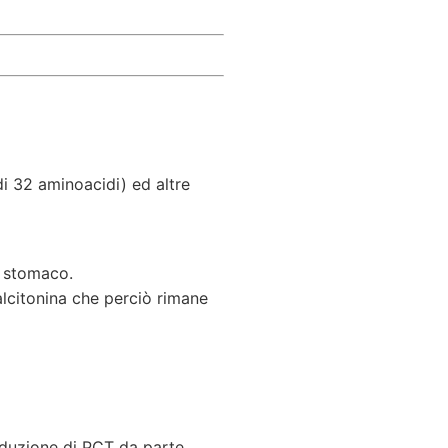
i 32 aminoacidi) ed altre
e stomaco.
alcitonina che perciò rimane
oduzione di PCT da parte