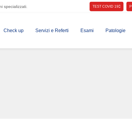
i specializzati.
TEST COVID 19
P
Check up
Servizi e Referti
Esami
Patologie