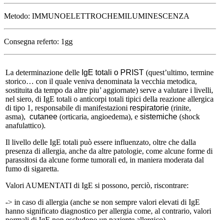
Metodo: IMMUNOELETTROCHEMILUMINESCENZA
Consegna referto: 1gg
La determinazione delle
IgE totali o PRIST
(quest’ultimo, termine
storico… con il quale veniva denominata la vecchia metodica,
sostituita da tempo da altre piu’ aggiornate) serve a valutare i livelli,
nel siero, di IgE totali o anticorpi totali tipici della reazione allergica
di tipo 1, responsabile di manifestazioni
respiratorie
(rinite,
asma),
cutanee
(orticaria, angioedema), e
sistemiche
(shock
anafulattico).
Il livello delle IgE totali può essere influenzato, oltre che dalla
presenza di allergia, anche da altre patologie, come alcune forme di
parassitosi da alcune forme tumorali ed, in maniera moderata dal
fumo di sigaretta.
Valori AUMENTATI di IgE si possono, perciò, riscontrare:
-> in caso di allergia (anche se non sempre valori elevati di IgE
hanno significato diagnostico per allergia come, al contrario, valori
normali di IgE non escludono un paziente allergico),