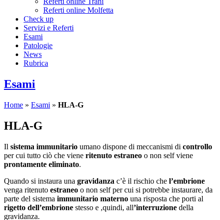
Referti online Trani
Referti online Molfetta
Check up
Servizi e Referti
Esami
Patologie
News
Rubrica
Esami
Home
»
Esami
»
HLA-G
HLA-G
Il
sistema immunitario
umano dispone di meccanismi di
controllo
per cui tutto ciò che viene
ritenuto estraneo
o non self viene
prontamente eliminato
.
Quando si instaura una
gravidanza
c’è il rischio che
l’embrione
venga ritenuto
estraneo
o non self per cui si potrebbe instaurare, da
parte del sistema
immunitario materno
una risposta che porti al
rigetto dell’embrione
stesso e ,quindi, all
’interruzione
della
gravidanza.