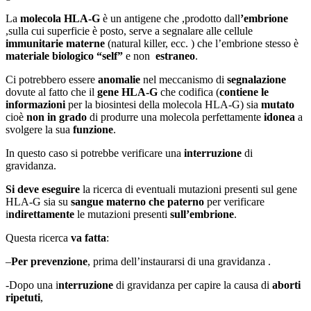
La
molecola HLA-G
è un antigene che ,prodotto dall
’embrione
,sulla cui superficie è posto, serve a segnalare alle cellule
immunitarie materne
(natural killer, ecc. ) che l’embrione stesso è
materiale biologico “self”
e non
estraneo
.
Ci potrebbero essere
anomalie
nel meccanismo di
segnalazione
dovute al fatto che il
gene HLA-G
che codifica (
contiene le
informazioni
per la biosintesi della molecola HLA-G) sia
mutato
cioè
non in grado
di produrre una molecola perfettamente
idonea
a
svolgere la sua
funzione
.
In questo caso si potrebbe verificare una
interruzione
di
gravidanza.
Si deve eseguire
la ricerca di eventuali mutazioni presenti sul gene
HLA-G sia su
sangue materno
che paterno
per verificare
i
ndirettamente
le mutazioni presenti
sull’embrione
.
Questa ricerca
va fatta
:
–
Per prevenzione
, prima dell’instaurarsi di una gravidanza .
-Dopo una i
nterruzione
di gravidanza per capire la causa di
aborti
ripetuti
,