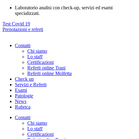
Vai
Laboratorio analisi con check-up, servizi ed esami
al
specializzati.
contenuto
Test Covid 19
Prenotazioni e referti
Contatti
Chi siamo
Lo staff
Certificazioni
Referti online Trani
Referti online Molfetta
Check up
Servizi e Referti
Esami
Patologie
News
Rubrica
Contatti
Chi siamo
Lo staff
Certificazioni