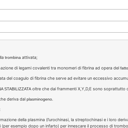
lla
attivata;
trombina
mazione di legami covalenti tra monomeri di fibrina ad opera del
fatt
ta del coagulo di fibrina che serve ad evitare un eccessivo accumul
oltre che dai frammenti X,Y,D,E sono soprattutto c
INA STABILIZZATA
he deriva dal
.
plasminogeno
:
azione della plasmina (l’urochinasi, la streptochinasi e i loro deriva
(per esempio dopo un infarto) per innescare il processo di trombol