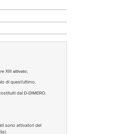
;
ore XIII attivato
o di quest’ultimo.
ostituiti dal
.
D-DIMERO
ti sono attivatori del
isi;