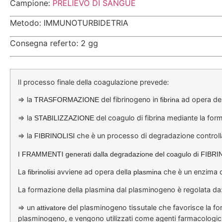
Campione:
PRELIEVO DI SANGUE
Metodo: IMMUNOTURBIDETRIA
Consegna referto: 2 gg
Il processo finale della coagulazione prevede:
=> la
del fibrinogeno in
ad opera de
TRASFORMAZIONE
fibrina
=> la
del coagulo di fibrina mediante la for
STABILIZZAZIONE
=> la
che è un processo di degradazione controlla
FIBRINOLISI
I FRAMMENTI generati dalla degradazione del coagulo di FIBR
La
avviene ad opera della
che è un enzima c
fibrinolisi
plasmina
La formazione della plasmina dal plasminogeno è regolata da
=> un
del plasminogeno tissutale che favorisce la form
attivatore
plasminogeno, e vengono utilizzati come agenti farmacologici 