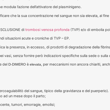
he modula l’azione dell’attivatore del plasminigeno.
icare che la sua concentrazione nel sangue non sia elevata, al fine
di ESCLUSIONE di
trombosi venosa profonda
(TVP) e/o di embolia po
 situazioni acute e croniche di TVP – EP.
ica la presenza, in eccesso, di prodotti di degradazione della fibrina
ei vasi, senza fornire però indicazioni specifiche sulla sede o sulla
ne del
è
, per meccanismi non ancora chiariti, anc
D-DIMERO
elevata
percoagulabilitò del sangue, tipico della gravidanza e del puerperio)
no ad un mese dopo il parto;
recente, tumori, emorragie, emolisi;