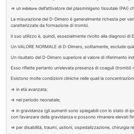
=> un
dell’attivatore del plasminigeno tissutale (PAI) c
inibitore
La misurazione del D-Dimero è generalmente richesta per verif
caratterizzate da formazione di trombi.
Il suo utilizzo è, quindi, essezialmente rivolto alla diagnosi 
Un VALORE NORMALE di D-Dimero, solitamente, esclude quindi
Un risultato del D-Dimero superiore al valore di riferimento ind
Esso riflette pertanto un’elevata presenza di coaguli (trombi) n
Esistono molte condizioni cliniche nelle quali la concentrazio
=> in età avanzata;
=> nel periodo neonatale;
=> in gravidanza (gli aumenti sono spiegabili con lo stato di i
con l’avanzare della gravidanza e possono rimanere elevati fi
=> per disabilità, traumi, ustioni, ospedalizzazione, chirurgia 