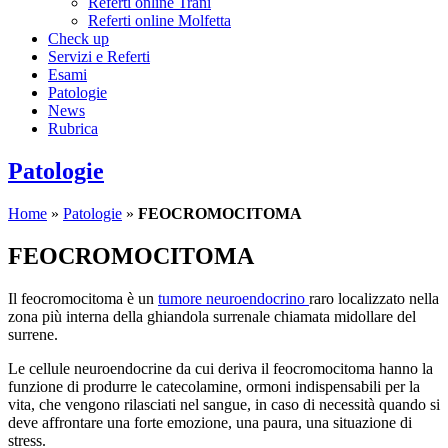
Referti online Trani
Referti online Molfetta
Check up
Servizi e Referti
Esami
Patologie
News
Rubrica
Patologie
Home
»
Patologie
»
FEOCROMOCITOMA
FEOCROMOCITOMA
Il feocromocitoma è un
tumore neuroendocrino
raro localizzato nella
zona più interna della ghiandola surrenale chiamata midollare del
surrene.
Le cellule neuroendocrine da cui deriva il feocromocitoma hanno la
funzione di produrre le catecolamine, ormoni indispensabili per la
vita, che vengono rilasciati nel sangue, in caso di necessità quando si
deve affrontare una forte emozione, una paura, una situazione di
stress.