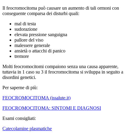
Il feocromocitoma può causare un aumento di tali ormoni con
conseguente comparsa dei disturbi quali:
mal di testa
sudorazione
elevata pressione sanguigna
pallore del viso
malessere generale
ansietà o attacchi di panico
tremore
Molti feocromocitomi compaiono senza una causa apparente,
tuttavia in 1 caso su 3 il feocromocitoma si sviluppa in seguito a
disordini genetici.
Per saperne di più:
FEOCROMOCITOMA (issalute.it)
FEOCROMOCITOMA: SINTOMI E DIAGNOSI
Esami consigliati:
Catecolamine plasmatiche