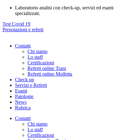
Vai
Laboratorio analisi con check-up, servizi ed esami
al
specializzati.
contenuto
Test Covid 19
Prenotazioni e referti
Contatti
Chi siamo
Lo staff
Certificazioni
Referti online Trani
Referti online Molfetta
Check up
Servizi e Referti
Esami
Patologie
News
Rubrica
Contatti
Chi siamo
Lo staff
Certificazioni