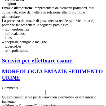
– angioma.
Emazie
dismorfiche,
rappresentate da elementi polimorfi, mal
conservati, sono da mettere in relazione alla loro origine
glomerulare.
La presenza di emazie di provenienza renale (alte vie urinarie)
potrebbe far sospettare le seguenti patologie:
– glomerulonefrite
– nefrocalcinosi
– litiasi
– neoplasie benigne e maligne
– tubercolosi
– rene policistico.
Scrivici per effettuare esami:
MORFOLOGIA EMAZIE SEDIMENTO
URINE
Comments
Questo campo serve per la convalida e dovrebbe essere lasciato
inalterato.
Nome e Cognome
(Obbligatorio)