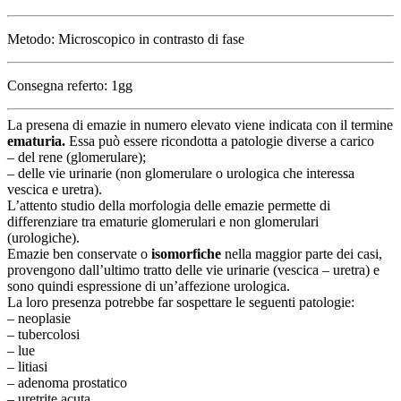
Metodo: Microscopico in contrasto di fase
Consegna referto: 1gg
La presena di emazie in numero elevato viene indicata con il termine
ematuria.
Essa può essere ricondotta a patologie diverse a carico
– del rene (glomerulare);
– delle vie urinarie (non glomerulare o urologica che interessa
vescica e uretra).
L’attento studio della morfologia delle emazie permette di
differenziare tra ematurie glomerulari e non glomerulari
(urologiche).
Emazie ben conservate o
isomorfiche
nella maggior parte dei casi,
provengono dall’ultimo tratto delle vie urinarie (vescica – uretra) e
sono quindi espressione di un’affezione urologica.
La loro presenza potrebbe far sospettare le seguenti patologie:
– neoplasie
– tubercolosi
– lue
– litiasi
– adenoma prostatico
– uretrite acuta