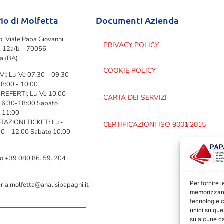
io di Molfetta
Documenti Azienda
zo: Viale Papa Giovanni
PRIVACY POLICY
I, 12a/b – 70056
a (BA)
COOKIE POLICY
VI: Lu-Ve 07:30 – 09:30
 8:00 - 10:00
 REFERTI: Lu-Ve 10:00-
CARTA DEI SERVIZI
16:30-18:00 Sabato
- 11:00
AZIONI TICKET: Lu -
CERTIFICAZIONI ISO 9001:2015
00 – 12:00 Sabato 10:00
0
no +39 080 86. 59. 204
Per fornire 
ria.molfetta@analisipapagni.it
memorizzare 
tecnologie c
unici su que
su alcune ca