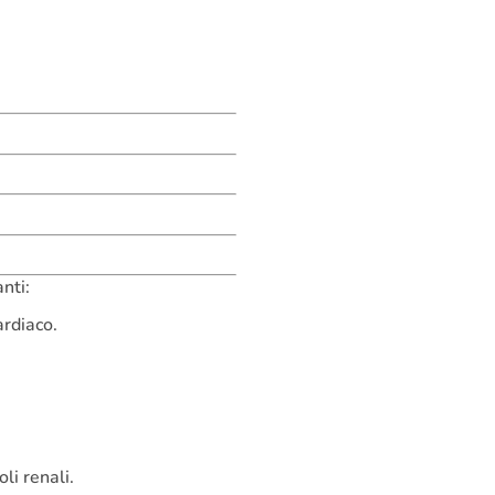
nti:
ardiaco.
li renali.