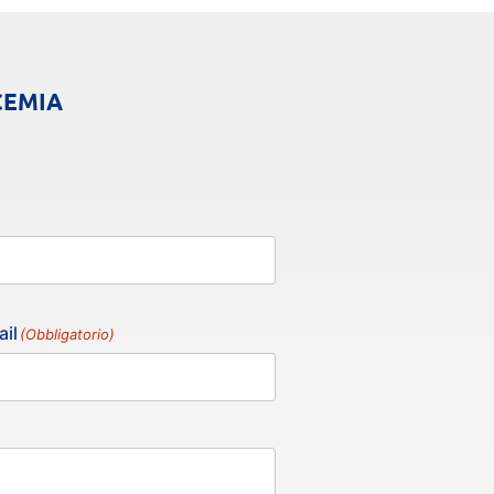
CEMIA
il
(Obbligatorio)