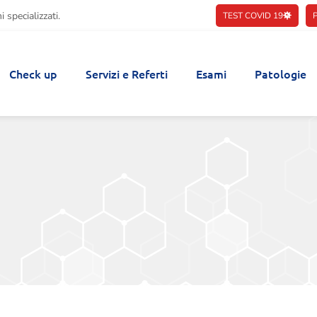
 specializzati.
TEST COVID 19
Check up
Servizi e Referti
Esami
Patologie