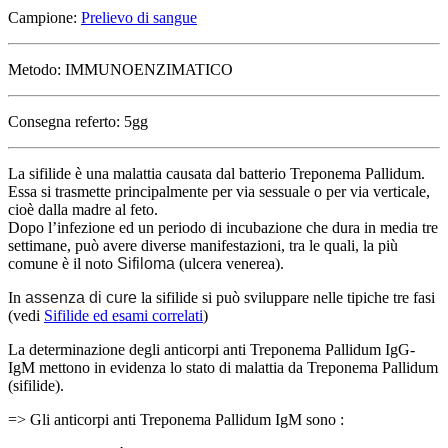
Campione:
Prelievo di sangue
Metodo: IMMUNOENZIMATICO
Consegna referto: 5gg
La sifilide è una malattia causata dal batterio Treponema Pallidum.
Essa si trasmette principalmente per via sessuale o per via verticale,
cioè dalla madre al feto.
Dopo l’infezione ed un periodo di incubazione che dura in media tre
settimane, può avere diverse manifestazioni, tra le quali, la più
comune è il noto
Sifiloma
(ulcera venerea).
In
assenza di cure
la sifilide si può sviluppare nelle tipiche tre fasi
(vedi
Sifilide ed esami correlati
)
La determinazione degli anticorpi anti Treponema Pallidum IgG-
IgM mettono in evidenza lo stato di malattia da Treponema Pallidum
(sifilide).
=> Gli anticorpi anti Treponema Pallidum IgM sono :