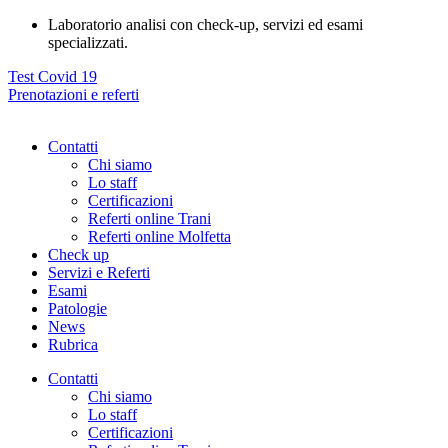
Vai
Laboratorio analisi con check-up, servizi ed esami
al
specializzati.
contenuto
Test Covid 19
Prenotazioni e referti
Contatti
Chi siamo
Lo staff
Certificazioni
Referti online Trani
Referti online Molfetta
Check up
Servizi e Referti
Esami
Patologie
News
Rubrica
Contatti
Chi siamo
Lo staff
Certificazioni