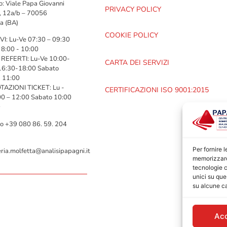
zo: Viale Papa Giovanni
PRIVACY POLICY
I, 12a/b – 70056
a (BA)
COOKIE POLICY
VI: Lu-Ve 07:30 – 09:30
 8:00 - 10:00
 REFERTI: Lu-Ve 10:00-
CARTA DEI SERVIZI
16:30-18:00 Sabato
- 11:00
AZIONI TICKET: Lu -
CERTIFICAZIONI ISO 9001:2015
00 – 12:00 Sabato 10:00
0
no +39 080 86. 59. 204
Per fornire 
ria.molfetta@analisipapagni.it
memorizzare 
tecnologie c
unici su que
su alcune ca
Ac