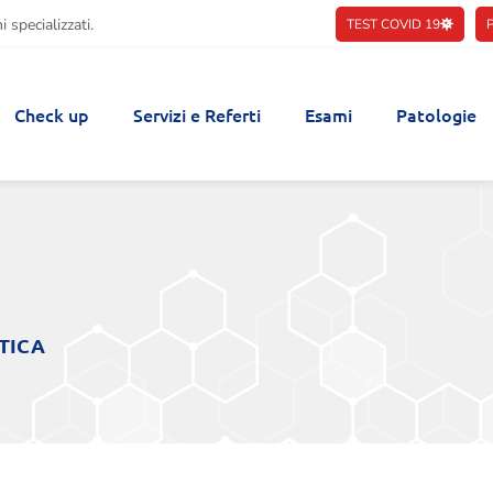
 specializzati.
TEST COVID 19
Check up
Servizi e Referti
Esami
Patologie
TICA